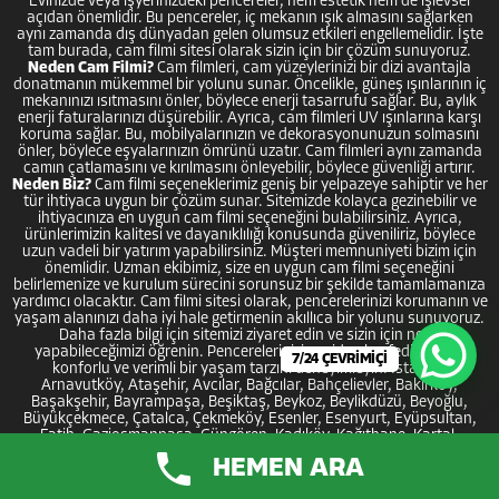
Evinizde veya işyerinizdeki pencereler, hem estetik hem de işlevsel
açıdan önemlidir. Bu pencereler, iç mekanın ışık almasını sağlarken
aynı zamanda dış dünyadan gelen olumsuz etkileri engellemelidir. İşte
tam burada, cam filmi sitesi olarak sizin için bir çözüm sunuyoruz.
Neden Cam Filmi?
Cam filmleri, cam yüzeylerinizi bir dizi avantajla
donatmanın mükemmel bir yolunu sunar. Öncelikle, güneş ışınlarının iç
mekanınızı ısıtmasını önler, böylece enerji tasarrufu sağlar. Bu, aylık
enerji faturalarınızı düşürebilir. Ayrıca, cam filmleri UV ışınlarına karşı
koruma sağlar. Bu, mobilyalarınızın ve dekorasyonunuzun solmasını
önler, böylece eşyalarınızın ömrünü uzatır. Cam filmleri aynı zamanda
camın çatlamasını ve kırılmasını önleyebilir, böylece güvenliği artırır.
Neden Biz?
Cam filmi seçeneklerimiz geniş bir yelpazeye sahiptir ve her
tür ihtiyaca uygun bir çözüm sunar. Sitemizde kolayca gezinebilir ve
ihtiyacınıza en uygun cam filmi seçeneğini bulabilirsiniz. Ayrıca,
ürünlerimizin kalitesi ve dayanıklılığı konusunda güveniliriz, böylece
uzun vadeli bir yatırım yapabilirsiniz. Müşteri memnuniyeti bizim için
önemlidir. Uzman ekibimiz, size en uygun cam filmi seçeneğini
belirlemenize ve kurulum sürecini sorunsuz bir şekilde tamamlamanıza
yardımcı olacaktır. Cam filmi sitesi olarak, pencerelerinizi korumanın ve
yaşam alanınızı daha iyi hale getirmenin akıllıca bir yolunu sunuyoruz.
Daha fazla bilgi için sitemizi ziyaret edin ve sizin için neler
yapabileceğimizi öğrenin. Pencerelerinizi yeniden keşfedin, daha
7/24 ÇEVRİMİÇİ
konforlu ve verimli bir yaşam tarzını deneyimleyin. İstanbul
Arnavutköy, Ataşehir, Avcılar, Bağcılar, Bahçelievler, Bakırköy,
Başakşehir, Bayrampaşa, Beşiktaş, Beykoz, Beylikdüzü, Beyoğlu,
Büyükçekmece, Çatalca, Çekmeköy, Esenler, Esenyurt, Eyüpsultan,
Fatih, Gaziosmanpaşa, Güngören, Kadıköy, Kağıthane, Kartal,
Küçükçekmece, Maltepe, Pendik tüm ilçelerine cam filmi hizmetimiz
HEMEN ARA
vardır.