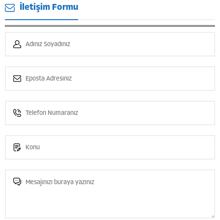
İletişim Formu