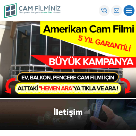
İletişim