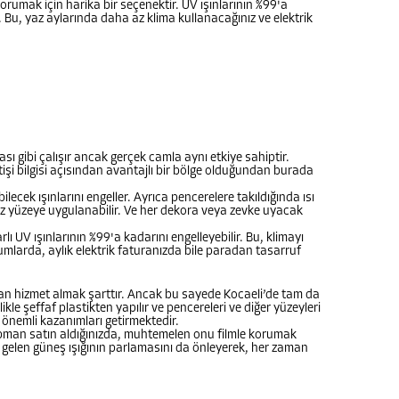
orumak için harika bir seçenektir. UV ışınlarının %99'a
r. Bu, yaz aylarında daha az klima kullanacağınız ve elektrik
sı gibi çalışır ancak gerçek camla aynı etkiye sahiptir.
etişi bilgisi açısından avantajlı bir bölge olduğundan burada
lecek ışınlarını engeller. Ayrıca pencerelere takıldığında ısı
süz yüzeye uygulanabilir. Ve her dekora veya zevke uyacak
lı UV ışınlarının %99'a kadarını engelleyebilir. Bu, klimayı
mlarda, aylık elektrik faturanızda bile paradan tasarruf
adan hizmet almak şarttır. Ancak bu sayede Kocaeli’de tam da
ikle şeffaf plastikten yapılır ve pencereleri ve diğer yüzeyleri
 önemli kazanımları getirmektedir.
ekipman satın aldığınızda, muhtemelen onu filmle korumak
an gelen güneş ışığının parlamasını da önleyerek, her zaman