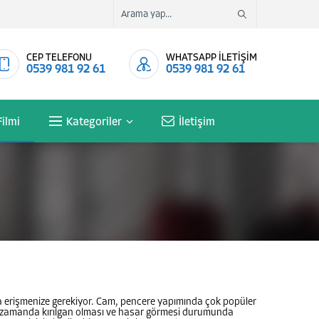
CEP TELEFONU
WHATSAPP İLETİŞİM
0539 981 92 61
0539 981 92 61
ilmi
Kategoriler
İletişim
ına erişmenize gerekiyor. Cam, pencere yapımında çok popüler
aynı zamanda kırılgan olması ve hasar görmesi durumunda