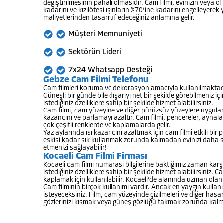
değiştirilmesinin pahalı olmasıdır. Cam filmi, evinizin veya
kadarını ve kızılötesi ışınların %70'ine kadarını engelleyerek
maliyetlerinden tasarruf edeceğiniz anlamına gelir.
Müşteri Memnuniyeti
Sektörün Lideri
7x24 Whatsapp Desteği
Gebze Cam Filmi Telefonu
Cam filmleri koruma ve dekorasyon amacıyla kullanılmaktadır. 
Güneşli bir günde bile dışarıyı net bir şekilde görebilmeniz 
istediğiniz özelliklere sahip bir şekilde hizmet alabilirsiniz.
Cam filmi, cam yüzeyine ve diğer pürüzsüz yüzeylere uygulanan 
kazancını ve parlamayı azaltır. Cam filmi, pencereler, ayna
çok çeşitli renklerde ve kaplamalarda gelir.
Yaz aylarında ısı kazancını azaltmak için cam filmi etkili bir
eskisi kadar sık kullanmak zorunda kalmadan evinizi daha se
etmenizi sağlayabilir!
Kocaeli Cam Filmi Firması
Kocaeli cam filmi numarası bilgilerine baktığımız zaman kar
istediğiniz özelliklere sahip bir şekilde hizmet alabilirsiniz.
kaplamak için kullanılabilir. Kocaeli’de alanında uzman ola
Cam filminin birçok kullanımı vardır. Ancak en yaygın kulla
isteyeceksiniz. Film, cam yüzeyinde çizilmeleri ve diğer has
gözlerinizi kısmak veya güneş gözlüğü takmak zorunda kalmada