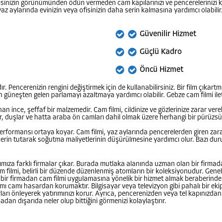
 ofisinizin görünümünden ödün vermeden cam kapılarınızı ve pencerelerinizi k
 yaz aylarında evinizin veya ofisinizin daha serin kalmasına yardımcı olabili
Güvenilir Hizmet
Güçlü Kadro
Öncü Hizmet
Pencerenizin rengini değiştirmek için de kullanabilirsiniz. Bir film çıkartma
için güneşten gelen parlamayı azaltmaya yardımcı olabilir. Gebze cam filmi il
ince, şeffaf bir malzemedir. Cam filmi, cildinize ve gözlerinize zarar verebi
lar, duşlar ve hatta araba ön camları dahil olmak üzere herhangi bir pürüz
 performansı ortaya koyar. Cam filmi, yaz aylarında pencerelerden giren zarar
rin tutarak soğutma maliyetlerinin düşürülmesine yardımcı olur. Bazı duru
şımıza farklı firmalar çıkar. Burada mutlaka alanında uzman olan bir firm
 Cam filmi, belirli bir düzende düzenlenmiş atomların bir koleksiyonudur. Genell
n bir firmadan cam filmi uygulamasına yönelik bir hizmet almak beraberinde
nımı camı hasardan korumaktır. Bilgisayar veya televizyon gibi pahalı bir 
arları önleyerek yatırımınızı korur. Ayrıca, pencerenizden veya tel kapınızd
n dışarıda neler olup bittiğini görmenizi kolaylaştırır.