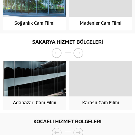
Soğanlık Cam Filmi
Madenler Cam Filmi
SAKARYA HİZMET BÖLGELERİ
Adapazarı Cam Filmi
Karasu Cam Filmi
KOCAELİ HİZMET BÖLGELERİ