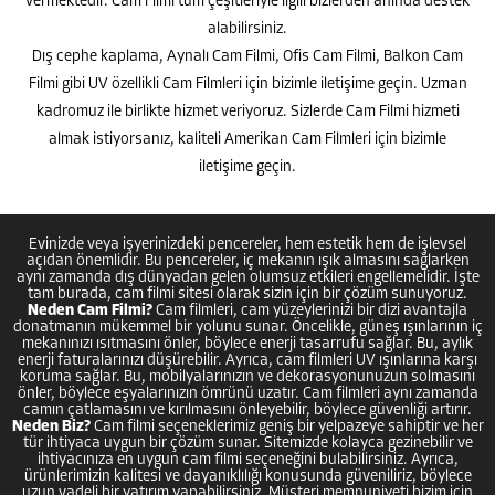
vermektedir. Cam Filmi tüm çeşitleriyle ilgili bizlerden anında destek
alabilirsiniz.
Dış cephe kaplama, Aynalı Cam Filmi, Ofis Cam Filmi, Balkon Cam
Filmi gibi UV özellikli Cam Filmleri için bizimle iletişime geçin. Uzman
kadromuz ile birlikte hizmet veriyoruz. Sizlerde Cam Filmi hizmeti
almak istiyorsanız, kaliteli Amerikan Cam Filmleri için bizimle
iletişime geçin.
Evinizde veya işyerinizdeki pencereler, hem estetik hem de işlevsel
açıdan önemlidir. Bu pencereler, iç mekanın ışık almasını sağlarken
aynı zamanda dış dünyadan gelen olumsuz etkileri engellemelidir. İşte
tam burada, cam filmi sitesi olarak sizin için bir çözüm sunuyoruz.
Neden Cam Filmi?
Cam filmleri, cam yüzeylerinizi bir dizi avantajla
donatmanın mükemmel bir yolunu sunar. Öncelikle, güneş ışınlarının iç
mekanınızı ısıtmasını önler, böylece enerji tasarrufu sağlar. Bu, aylık
enerji faturalarınızı düşürebilir. Ayrıca, cam filmleri UV ışınlarına karşı
koruma sağlar. Bu, mobilyalarınızın ve dekorasyonunuzun solmasını
önler, böylece eşyalarınızın ömrünü uzatır. Cam filmleri aynı zamanda
camın çatlamasını ve kırılmasını önleyebilir, böylece güvenliği artırır.
Neden Biz?
Cam filmi seçeneklerimiz geniş bir yelpazeye sahiptir ve her
tür ihtiyaca uygun bir çözüm sunar. Sitemizde kolayca gezinebilir ve
ihtiyacınıza en uygun cam filmi seçeneğini bulabilirsiniz. Ayrıca,
ürünlerimizin kalitesi ve dayanıklılığı konusunda güveniliriz, böylece
uzun vadeli bir yatırım yapabilirsiniz. Müşteri memnuniyeti bizim için