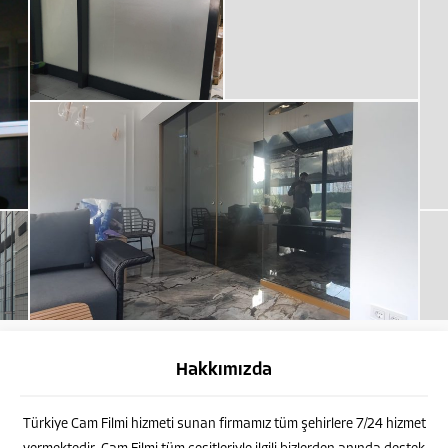
Hakkımızda
Türkiye Cam Filmi hizmeti sunan firmamız tüm şehirlere 7/24 hizmet