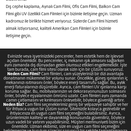
Dış cephe kaplama, Aynalı Cam Filmi, Ofis Cam Filmi, Balkon Cam
Filmi gibi UV özellikli Cam Filmleri için bizimle iletişime geçin. Uzman
kadromuz ile birlikte hizmet veriyoruz. Sizlerde Cam Filmi hizmeti
almak istiyorsanız, kaliteli Amerikan Cam Filmleri için bizimle
iletişime geçin.
Evinizde veya işyerinizdeki pencereler, hem estetik hem de işlevsel
açıdan önemlidir. Bu pencereler, iç mekanın ışık almasını sağlarken
aynı zamanda dış dünyadan gelen olumsuz etkileri engellemelidir. İşte
tam burada, cam filmi sitesi olarak sizin için bir çözüm sunuyoruz.
Neden Cam Filmi?
Cam filmleri, cam yüzeylerinizi bir dizi avantajla
donatmanın mükemmel bir yolunu sunar. Öncelikle, güneş ışınlarının iç
mekanınızı ısıtmasını önler, böylece enerji tasarrufu sağlar. Bu, aylık
enerji faturalarınızı düşürebilir. Ayrıca, cam filmleri UV ışınlarına karşı
koruma sağlar. Bu, mobilyalarınızın ve dekorasyonunuzun solmasını
önler, böylece eşyalarınızın ömrünü uzatır. Cam filmleri aynı zamanda
camın çatlamasını ve kırılmasını önleyebilir, böylece güvenliği artırır.
Neden Biz?
Cam filmi seçeneklerimiz geniş bir yelpazeye sahiptir ve her
tür ihtiyaca uygun bir çözüm sunar. Sitemizde kolayca gezinebilir ve
ihtiyacınıza en uygun cam filmi seçeneğini bulabilirsiniz. Ayrıca,
ürünlerimizin kalitesi ve dayanıklılığı konusunda güveniliriz, böylece
uzun vadeli bir yatırım yapabilirsiniz. Müşteri memnuniyeti bizim için
önemlidir. Uzman ekibimiz, size en uygun cam filmi seçeneğini