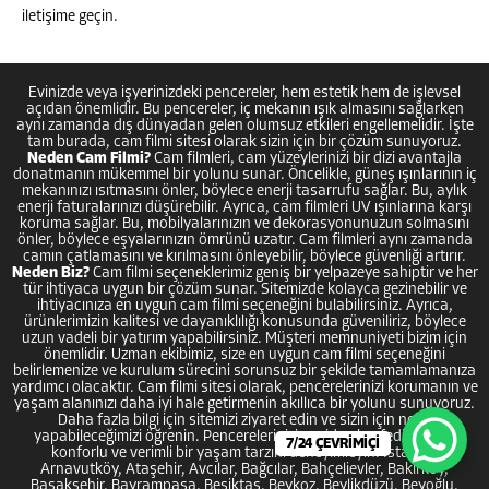
iletişime geçin.
Evinizde veya işyerinizdeki pencereler, hem estetik hem de işlevsel
açıdan önemlidir. Bu pencereler, iç mekanın ışık almasını sağlarken
aynı zamanda dış dünyadan gelen olumsuz etkileri engellemelidir. İşte
tam burada, cam filmi sitesi olarak sizin için bir çözüm sunuyoruz.
Neden Cam Filmi?
Cam filmleri, cam yüzeylerinizi bir dizi avantajla
donatmanın mükemmel bir yolunu sunar. Öncelikle, güneş ışınlarının iç
mekanınızı ısıtmasını önler, böylece enerji tasarrufu sağlar. Bu, aylık
enerji faturalarınızı düşürebilir. Ayrıca, cam filmleri UV ışınlarına karşı
koruma sağlar. Bu, mobilyalarınızın ve dekorasyonunuzun solmasını
önler, böylece eşyalarınızın ömrünü uzatır. Cam filmleri aynı zamanda
camın çatlamasını ve kırılmasını önleyebilir, böylece güvenliği artırır.
Neden Biz?
Cam filmi seçeneklerimiz geniş bir yelpazeye sahiptir ve her
tür ihtiyaca uygun bir çözüm sunar. Sitemizde kolayca gezinebilir ve
ihtiyacınıza en uygun cam filmi seçeneğini bulabilirsiniz. Ayrıca,
ürünlerimizin kalitesi ve dayanıklılığı konusunda güveniliriz, böylece
uzun vadeli bir yatırım yapabilirsiniz. Müşteri memnuniyeti bizim için
önemlidir. Uzman ekibimiz, size en uygun cam filmi seçeneğini
belirlemenize ve kurulum sürecini sorunsuz bir şekilde tamamlamanıza
yardımcı olacaktır. Cam filmi sitesi olarak, pencerelerinizi korumanın ve
yaşam alanınızı daha iyi hale getirmenin akıllıca bir yolunu sunuyoruz.
Daha fazla bilgi için sitemizi ziyaret edin ve sizin için neler
yapabileceğimizi öğrenin. Pencerelerinizi yeniden keşfedin, daha
7/24 ÇEVRİMİÇİ
konforlu ve verimli bir yaşam tarzını deneyimleyin. İstanbul
Arnavutköy, Ataşehir, Avcılar, Bağcılar, Bahçelievler, Bakırköy,
Başakşehir, Bayrampaşa, Beşiktaş, Beykoz, Beylikdüzü, Beyoğlu,