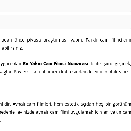
adan önce piyasa araştırması yapın. Farklı cam filmcileri
abilirsiniz.
 uygun olan
En Yakın Cam Filmci Numarası
ile iletişime geçmek
ar. Böylece, cam filminizin kalitesinden de emin olabilirsiniz.
idir. Aynalı cam filmleri, hem estetik açıdan hoş bir görünü
u nedenle, evinizde aynalı cam filmi uygulamak için en yakın ca
.