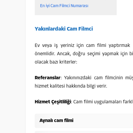
En iyi Cam Filmci Numarası
Yakınlardaki Cam Filmci
Ev veya iş yeriniz için cam filmi yaptırmak 
önemlidir. Ancak, doğru seçimi yapmak için b
olacak bazı kriterler:
Referanslar
: Yakınınızdaki cam filmcinin müş
hizmet kalitesi hakkında bilgi verir.
Hizmet Çeşitliliği
: Cam filmi uygulamaları farklı
Aynalı cam filmi