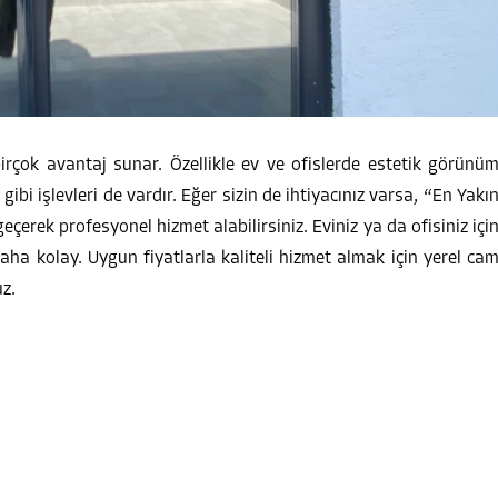
irçok avantaj sunar. Özellikle ev ve ofislerde estetik görünü
gibi işlevleri de vardır. Eğer sizin de ihtiyacınız varsa, “En Yakı
çerek profesyonel hizmet alabilirsiniz. Eviniz ya da ofisiniz içi
ha kolay. Uygun fiyatlarla kaliteli hizmet almak için yerel ca
uz.