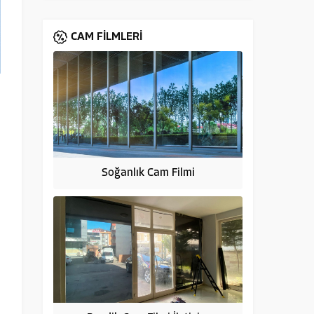
CAM FİLMLERİ
m
n
n
m
Soğanlık Cam Filmi