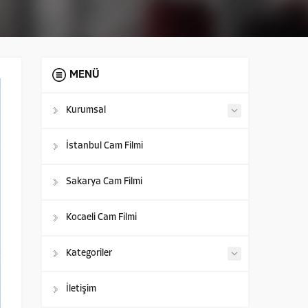
MENÜ
Kurumsal
İstanbul Cam Filmi
Sakarya Cam Filmi
Kocaeli Cam Filmi
Kategoriler
İletişim