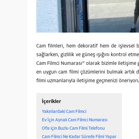
Cam filmleri, hem dekoratif hem de işlevsel b
sağlarken, gizlilik ve güneş ışığını kontrol etme 
Cam Filmci Numarası” olarak bizimle iletişime ge
en uygun cam filmi çözümlerini bulmak artık da
filmi uzmanlarıyla iletişime geçmenizi öneriyor
İçerikler
Yakınlardaki Cam Filmci
Ev İçin Aynalı Cam Filmci Numarası
Ofis için Buzlu Cam Filmi Telefonu
Cam Filmci Ne Kadar Sürede Filmi Yapar