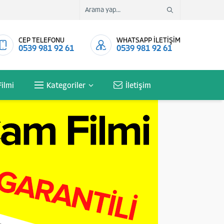
CEP TELEFONU
WHATSAPP İLETİŞİM
0539 981 92 61
0539 981 92 61
ilmi
Kategoriler
İletişim