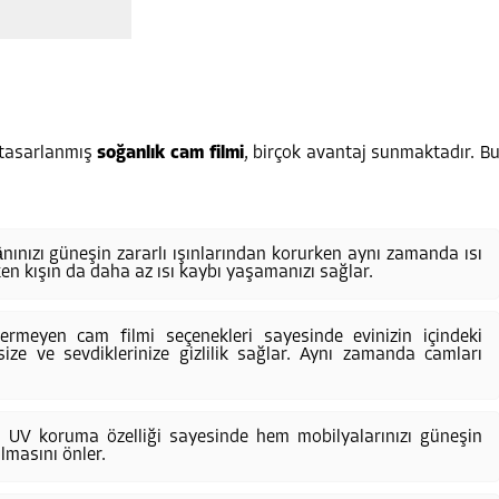
k tasarlanmış
soğanlık cam filmi
, birçok avantaj sunmaktadır. B
ânınızı güneşin zararlı ışınlarından korurken aynı zamanda ısı
rken kışın da daha az ısı kaybı yaşamanızı sağlar.
termeyen cam filmi seçenekleri sayesinde evinizin içindeki
 size ve sevdiklerinize gizlilik sağlar. Aynı zamanda camları
i UV koruma özelliği sayesinde hem mobilyalarınızı güneşin
lmasını önler.