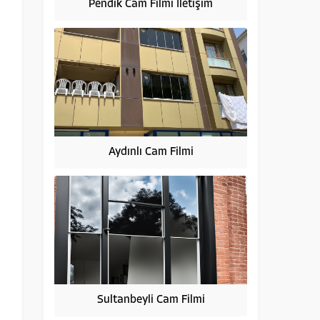
Pendik Cam Filmi İletişim
Aydınlı Cam Filmi
Sultanbeyli Cam Filmi