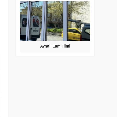
u
Aynalı Cam Filmi