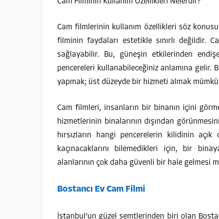
Cam Filminin Kullanım Özellikleri Nelerdir?
Cam filmlerinin kullanım özellikleri söz konu
filminin faydaları estetikle sınırlı değildir.
sağlayabilir. Bu, güneşin etkilerinden end
pencereleri kullanabileceğiniz anlamına gelir. B
yapmak; üst düzeyde bir hizmeti almak mümkü
Cam filmleri, insanların bir binanın içini görm
hizmetlerinin binalarının dışından görünmesini 
hırsızların hangi pencerelerin kilidinin açı
kaçınacaklarını bilemedikleri için, bir bina
alanlarının çok daha güvenli bir hale gelmesi 
Bostancı Ev Cam Filmi
İstanbul’un güzel semtlerinden biri olan Bostanc