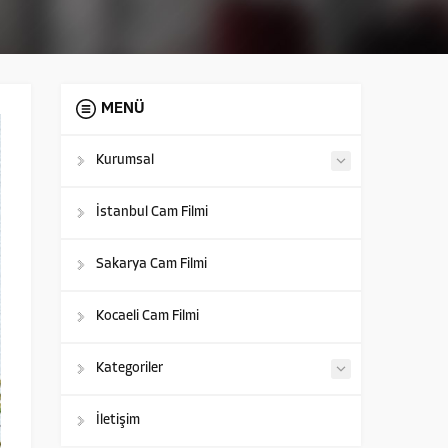
MENÜ
Kurumsal
İstanbul Cam Filmi
Sakarya Cam Filmi
Kocaeli Cam Filmi
Kategoriler
İletişim