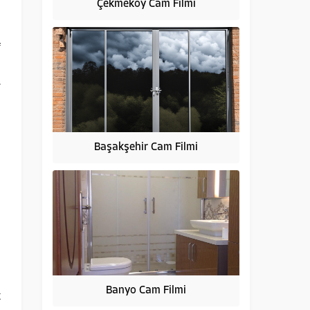
Çekmeköy Cam Filmi
f
.
r
i
Başakşehir Cam Filmi
n
i
i
Banyo Cam Filmi
t