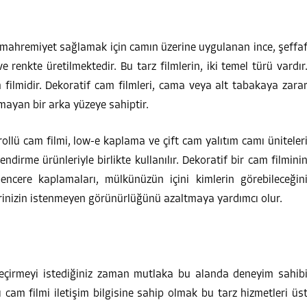
 mahremiyet sağlamak için camın üzerine uygulanan ince, şeffa
 ve renkte üretilmektedir. Bu tarz filmlerin, iki temel türü vardır
 filmidir. Dekoratif cam filmleri, cama veya alt tabakaya zara
mayan bir arka yüzeye sahiptir.
ollü cam filmi, low-e kaplama ve çift cam yalıtım camı üniteler
dirme ürünleriyle birlikte kullanılır. Dekoratif bir cam filmini
pencere kaplamaları, mülkünüzün içini kimlerin görebileceğin
yerinizin istenmeyen görünürlüğünü azaltmaya yardımcı olur.
eçirmeyi istediğiniz zaman mutlaka bu alanda deneyim sahib
ı cam filmi iletişim bilgisine sahip olmak bu tarz hizmetleri üs