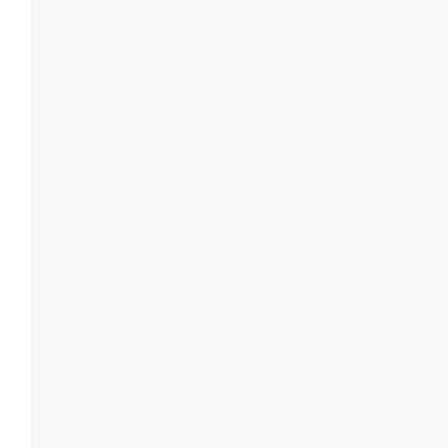
m
a
i
a
a
,
n
m
,