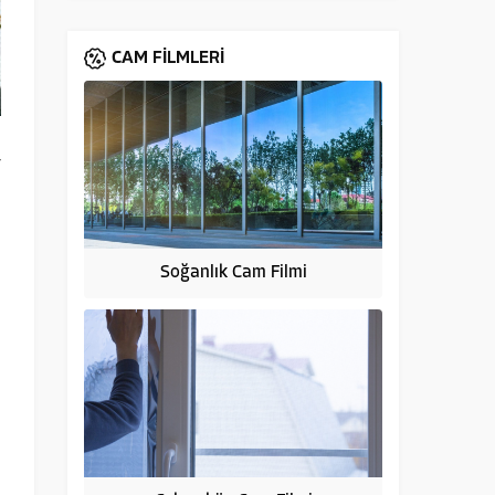
CAM FİLMLERİ
r
i
n
n
Soğanlık Cam Filmi