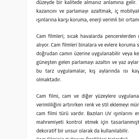
düzeyde bir kalitede almanız anlamına gelir. 
kazancını ve parlamayı azaltmak, iç mobilyal
ışınlarına karşı koruma, enerji verimli bir ortam
Cam filmleri; sıcak havalarda pencerelerden
alıyor. Cam filmleri binalara ve evlere koruma 
doğrudan camın üzerine uygulanabilir veya kend
güneşten gelen parlamayı azaltın ve yaz aylar
bu tarz uygulamalar, kış aylarında ısı kay
olmaktadır.
Cam filmi, cam ve diğer yüzeylere uygulanab
verimliliğini artırırken renk ve stil eklemeyi m
cam filmi türü vardır. Bazıları UV ışınlarını 
mahremiyeti kontrol etmek için tasarlanmışt
dekoratif bir unsur olarak da kullanılabilir.