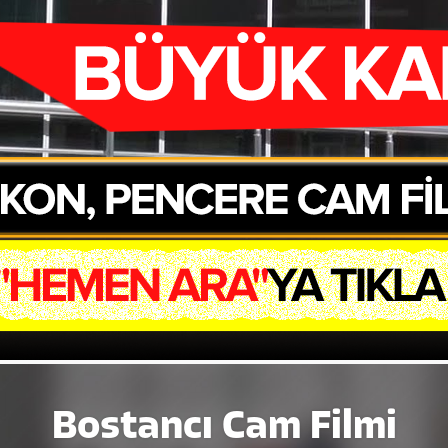
Bostancı Cam Filmi