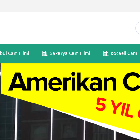
nbul Cam Filmi
Sakarya Cam Filmi
Kocaeli Cam F